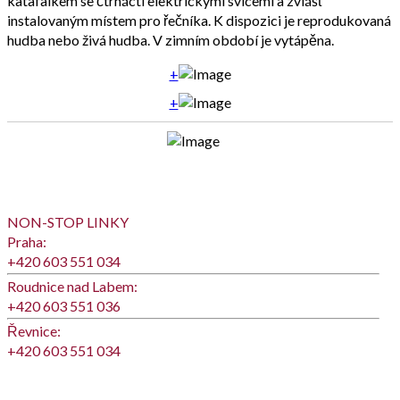
katafalkem se čtrnácti elektrickými svícemi a zvlášť
instalovaným místem pro řečníka. K dispozici je reprodukovaná
hudba nebo živá hudba. V zimním období je vytápěna.
+
+
NON-STOP LINKY
Praha:
+420 603 551 034
Roudnice nad Labem:
+420 603 551 036
Řevnice:
+420 603 551 034