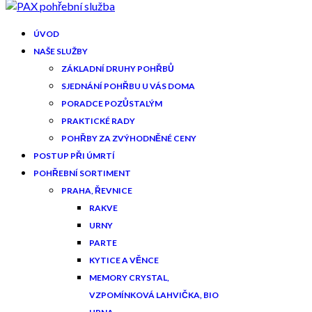
ÚVOD
NAŠE SLUŽBY
ZÁKLADNÍ DRUHY POHŘBŮ
SJEDNÁNÍ POHŘBU U VÁS DOMA
PORADCE POZŮSTALÝM
PRAKTICKÉ RADY
POHŘBY ZA ZVÝHODNĚNÉ CENY
POSTUP PŘI ÚMRTÍ
POHŘEBNÍ SORTIMENT
PRAHA, ŘEVNICE
RAKVE
URNY
PARTE
KYTICE A VĚNCE
MEMORY CRYSTAL,
VZPOMÍNKOVÁ LAHVIČKA, BIO