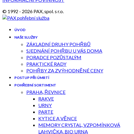
© 1992 - 2026 PAX, spol. s r.o.
ÚVOD
NAŠE SLUŽBY
ZÁKLADNÍ DRUHY POHŘBŮ
SJEDNÁNÍ POHŘBU U VÁS DOMA
PORADCE POZŮSTALÝM
PRAKTICKÉ RADY
POHŘBY ZA ZVÝHODNĚNÉ CENY
POSTUP PŘI ÚMRTÍ
POHŘEBNÍ SORTIMENT
PRAHA, ŘEVNICE
RAKVE
URNY
PARTE
KYTICE A VĚNCE
MEMORY CRYSTAL, VZPOMÍNKOVÁ
LAHVIČKA, BIO URNA